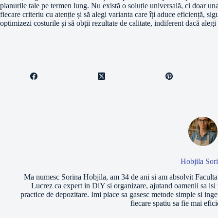
planurile tale pe termen lung. Nu există o soluție universală, ci doar una 
fiecare criteriu cu atenție și să alegi varianta care îți aduce eficiență, s
optimizezi costurile și să obții rezultate de calitate, indiferent dacă aleg
Hobjila Sor
Ma numesc Sorina Hobjila, am 34 de ani si am absolvit Facultat
Lucrez ca expert in DiY si organizare, ajutand oamenii sa isi t
practice de depozitare. Imi place sa gasesc metode simple si ingen
fiecare spatiu sa fie mai efic