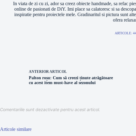
In viata de zi cu zi, ador sa creez obiecte handmade, sa refac pie
online de pasionati de DiY. Imi place sa calatoresc si sa descopar
inspiratie pentru proiectele mele. Gradinaritul si pictura sunt alt
ofera relaxa
ARTICOLE: 4
ANTERIOR
ARTICOL
Palton roșu: Cum să creezi ținute atrăgătoare
cu acest item must-have al sezonului
Comentariile sunt dezactivate pentru acest articol.
Articole similare