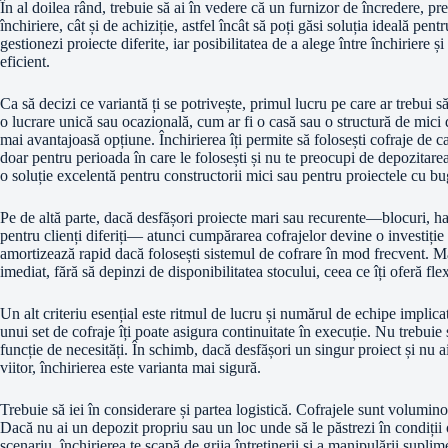
În al doilea rând, trebuie să ai în vedere că un furnizor de încredere, p
închiriere, cât și de achiziție, astfel încât să poți găsi soluția ideală pent
gestionezi proiecte diferite, iar posibilitatea de a alege între închiriere ș
eficient.
Ca să decizi ce variantă ți se potrivește, primul lucru pe care ar trebui să 
o lucrare unică sau ocazională, cum ar fi o casă sau o structură de mici
mai avantajoasă opțiune. Închirierea îți permite să folosești cofraje de cali
doar pentru perioada în care le folosești și nu te preocupi de depozitarea
o soluție excelentă pentru constructorii mici sau pentru proiectele cu bug
Pe de altă parte, dacă desfășori proiecte mari sau recurente—blocuri, hale
pentru clienți diferiți— atunci cumpărarea cofrajelor devine o investiție i
amortizează rapid dacă folosești sistemul de cofrare în mod frecvent. Mai
imediat, fără să depinzi de disponibilitatea stocului, ceea ce îți oferă flexi
Un alt criteriu esențial este ritmul de lucru și numărul de echipe implic
unui set de cofraje îți poate asigura continuitate în execuție. Nu trebuie 
funcție de necesități. În schimb, dacă desfășori un singur proiect și nu a
viitor, închirierea este varianta mai sigură.
Trebuie să iei în considerare și partea logistică. Cofrajele sunt volumino
Dacă nu ai un depozit propriu sau un loc unde să le păstrezi în condiții
scenariu, închirierea te scapă de grija întreținerii și a manipulării supli