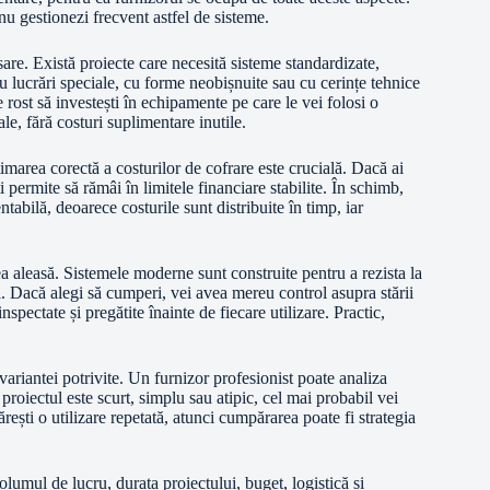
 nu gestionezi frecvent astfel de sisteme.
esare. Există proiecte care necesită sisteme standardizate,
ru lucrări speciale, cu forme neobișnuite sau cu cerințe tehnice
 rost să investești în echipamente pe care le vei folosi o
ale, fără costuri suplimentare inutile.
stimarea corectă a costurilor de cofrare este crucială. Dacă ai
ți permite să rămâi în limitele financiare stabilite. În schimb,
abilă, deoarece costurile sunt distribuite în timp, iar
ea aleasă. Sistemele moderne sunt construite pentru a rezista la
ui. Dacă alegi să cumperi, vei avea mereu control asupra stării
spectate și pregătite înainte de fiecare utilizare. Practic,
variantei potrivite. Un furnizor profesionist poate analiza
proiectul este scurt, simplu sau atipic, cel mai probabil vei
ști o utilizare repetată, atunci cumpărarea poate fi strategia
olumul de lucru, durata proiectului, buget, logistică și