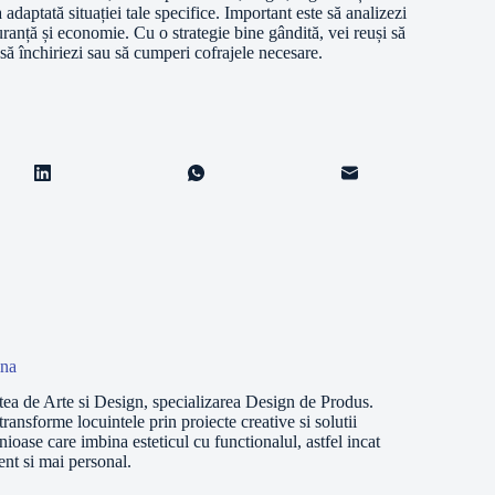
adaptată situației tale specifice. Important este să analizezi
iguranță și economie. Cu o strategie bine gândită, vei reuși să
i să închiriezi sau să cumperi cofrajele necesare.
ina
ea de Arte si Design, specializarea Design de Produs.
ransforme locuintele prin proiecte creative si solutii
ioase care imbina esteticul cu functionalul, astfel incat
ient si mai personal.