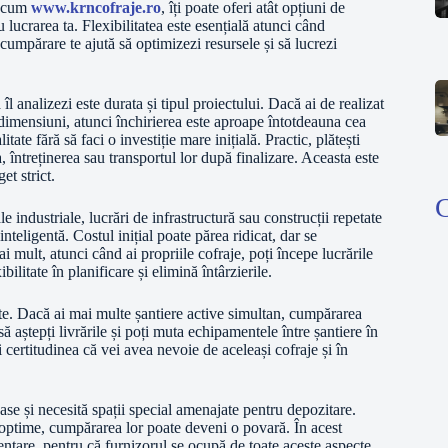
recum
www.krncofraje.ro
, îți poate oferi atât opțiuni de
ru lucrarea ta. Flexibilitatea este esențială atunci când
i cumpărare te ajută să optimizezi resursele și să lucrezi
îl analizezi este durata și tipul proiectului. Dacă ai de realizat
 dimensiuni, atunci închirierea este aproape întotdeauna cea
tate fără să faci o investiție mare inițială. Practic, plătești
, întreținerea sau transportul lor după finalizare. Aceasta este
et strict.
 industriale, lucrări de infrastructură sau construcții repetate
nteligentă. Costul inițial poate părea ridicat, dar se
 mult, atunci când ai propriile cofraje, poți începe lucrările
bilitate în planificare și elimină întârzierile.
ate. Dacă ai mai multe șantiere active simultan, cumpărarea
să aștepți livrările și poți muta echipamentele între șantiere în
i certitudinea că vei avea nevoie de aceleași cofraje și în
ase și necesită spații special amenajate pentru depozitare.
 optime, cumpărarea lor poate deveni o povară. În acest
mentare, pentru că furnizorul se ocupă de toate aceste aspecte.