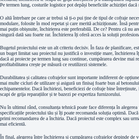
Pe termen lung, costurile logistice pot depăși beneficiile achiziției dacă
O altă întrebare pe care ar trebui să ți-o pui ține de tipul de cofraje nec
modulare, folosite în mod repetat și care merită achiziționate. Însă pent
mai puțin obișnuite, închirierea este preferabilă. De ce? Pentru că nu are
singură dată sau foarte rar. Închirierea îți oferă acces la soluții profesion
Bugetul proiectului este un alt criteriu decisiv. În faza de planificare, e
un buget limitat sau proiectul nu justifică o investiție mare, închirierea î
dacă ai proiecte pe termen lung sau continue, cumpărarea devine mai rent
profitabilitatea crește pe măsură ce reutilizezi sistemele.
Durabilitatea și calitatea cofrajelor sunt importante indiferent de opțiun
mai multe cicluri de utilizare și asigură un finisaj foarte bun al betonul
echipamentelor. Dacă închiriezi, beneficiezi de cofraje bine întreținute, in
scapi de grija reparațiilor și te bazezi pe expertiza furnizorului.
Nu în ultimul rând, consultanța tehnică poate face diferența în alegerea 
specificațiile proiectului tău și îți poate recomanda soluția optimă. Dacă 
primi recomandarea de a închiria. Dacă proiectul este complex sau urmăre
mai eficientă.
În final, alegerea între închirierea și cumpărarea cofrajelor depinde de v