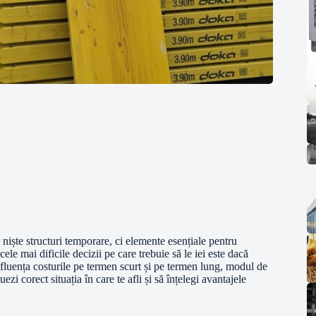
r niște structuri temporare, ci elemente esențiale pentru
 cele mai dificile decizii pe care trebuie să le iei este dacă
nfluența costurile pe termen scurt și pe termen lung, modul de
ezi corect situația în care te afli și să înțelegi avantajele