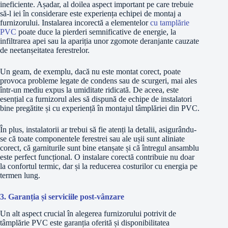
ineficiente. Așadar, al doilea aspect important pe care trebuie
să-l iei în considerare este experiența echipei de montaj a
furnizorului. Instalarea incorectă a elementelor
cu tamplărie
PVC
poate duce la pierderi semnificative de energie, la
infiltrarea apei sau la apariția unor zgomote deranjante cauzate
de neetanșeitatea ferestrelor.
Un geam, de exemplu, dacă nu este montat corect, poate
provoca probleme legate de condens sau de scurgeri, mai ales
într-un mediu expus la umiditate ridicată. De aceea, este
esențial ca furnizorul ales să dispună de echipe de instalatori
bine pregătite și cu experiență în montajul tâmplăriei din PVC.
În plus, instalatorii ar trebui să fie atenți la detalii, asigurându-
se că toate componentele ferestrei sau ale ușii sunt aliniate
corect, că garniturile sunt bine etanșate și că întregul ansamblu
este perfect funcțional. O instalare corectă contribuie nu doar
la confortul termic, dar și la reducerea costurilor cu energia pe
termen lung.
3. Garanția și serviciile post-vânzare
Un alt aspect crucial în alegerea furnizorului potrivit de
tâmplărie PVC este garanția oferită și disponibilitatea