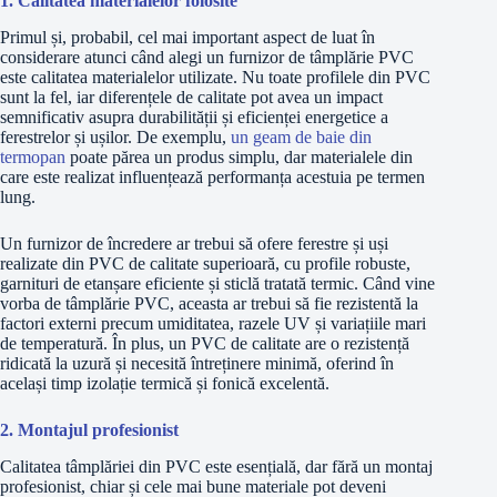
1. Calitatea materialelor folosite
Primul și, probabil, cel mai important aspect de luat în
considerare atunci când alegi un furnizor de tâmplărie PVC
este calitatea materialelor utilizate. Nu toate profilele din PVC
sunt la fel, iar diferențele de calitate pot avea un impact
semnificativ asupra durabilității și eficienței energetice a
ferestrelor și ușilor. De exemplu,
un geam de baie din
termopan
poate părea un produs simplu, dar materialele din
care este realizat influențează performanța acestuia pe termen
lung.
Un furnizor de încredere ar trebui să ofere ferestre și uși
realizate din PVC de calitate superioară, cu profile robuste,
garnituri de etanșare eficiente și sticlă tratată termic. Când vine
vorba de tâmplărie PVC, aceasta ar trebui să fie rezistentă la
factori externi precum umiditatea, razele UV și variațiile mari
de temperatură. În plus, un PVC de calitate are o rezistență
ridicată la uzură și necesită întreținere minimă, oferind în
același timp izolație termică și fonică excelentă.
2. Montajul profesionist
Calitatea tâmplăriei din PVC este esențială, dar fără un montaj
profesionist, chiar și cele mai bune materiale pot deveni