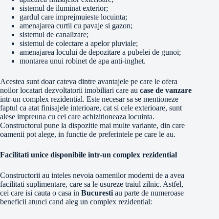
sistemul de iluminat exterior;
gardul care imprejmuieste locuinta;
amenajarea curtii cu pavaje si gazon;
sistemul de canalizare;
sistemul de colectare a apelor pluviale;
amenajarea locului de depozitare a pubelei de gunoi;
montarea unui robinet de apa anti-inghet.
Acestea sunt doar cateva dintre avantajele pe care le ofera
noilor locatari dezvoltatorii imobiliari care au
case de vanzare
intr-un complex rezidential. Este necesar sa se mentioneze
faptul ca atat finisajele interioare, cat si cele exterioare, sunt
alese impreuna cu cei care achizitioneaza locuinta.
Constructorul pune la dispozitie mai multe variante, din care
oamenii pot alege, in functie de preferintele pe care le au.
Facilitati unice disponibile intr-un complex rezidential
Constructorii au inteles nevoia oamenilor moderni de a avea
facilitati suplimentare, care sa le usureze traiul zilnic. Astfel,
cei care isi cauta o casa in
Bucuresti
au parte de numeroase
beneficii atunci cand aleg un complex rezidential: