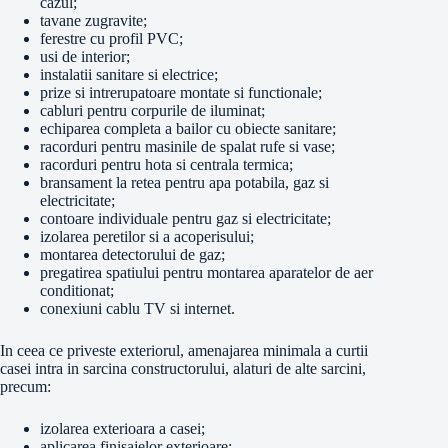
cazul;
tavane zugravite;
ferestre cu profil PVC;
usi de interior;
instalatii sanitare si electrice;
prize si intrerupatoare montate si functionale;
cabluri pentru corpurile de iluminat;
echiparea completa a bailor cu obiecte sanitare;
racorduri pentru masinile de spalat rufe si vase;
racorduri pentru hota si centrala termica;
bransament la retea pentru apa potabila, gaz si
electricitate;
contoare individuale pentru gaz si electricitate;
izolarea peretilor si a acoperisului;
montarea detectorului de gaz;
pregatirea spatiului pentru montarea aparatelor de aer
conditionat;
conexiuni cablu TV si internet.
In ceea ce priveste exteriorul, amenajarea minimala a curtii
casei intra in sarcina constructorului, alaturi de alte sarcini,
precum:
izolarea exterioara a casei;
aplicarea finisajelor exterioare;