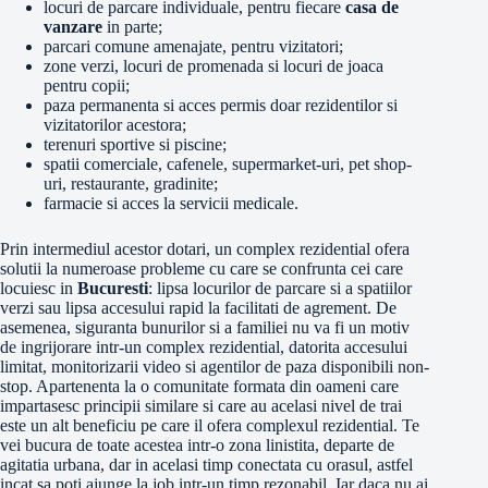
locuri de parcare individuale, pentru fiecare
casa de
vanzare
in parte;
parcari comune amenajate, pentru vizitatori;
zone verzi, locuri de promenada si locuri de joaca
pentru copii;
paza permanenta si acces permis doar rezidentilor si
vizitatorilor acestora;
terenuri sportive si piscine;
spatii comerciale, cafenele, supermarket-uri, pet shop-
uri, restaurante, gradinite;
farmacie si acces la servicii medicale.
Prin intermediul acestor dotari, un complex rezidential ofera
solutii la numeroase probleme cu care se confrunta cei care
locuiesc in
Bucuresti
: lipsa locurilor de parcare si a spatiilor
verzi sau lipsa accesului rapid la facilitati de agrement. De
asemenea, siguranta bunurilor si a familiei nu va fi un motiv
de ingrijorare intr-un complex rezidential, datorita accesului
limitat, monitorizarii video si agentilor de paza disponibili non-
stop. Apartenenta la o comunitate formata din oameni care
impartasesc principii similare si care au acelasi nivel de trai
este un alt beneficiu pe care il ofera complexul rezidential. Te
vei bucura de toate acestea intr-o zona linistita, departe de
agitatia urbana, dar in acelasi timp conectata cu orasul, astfel
incat sa poti ajunge la job intr-un timp rezonabil. Iar daca nu ai