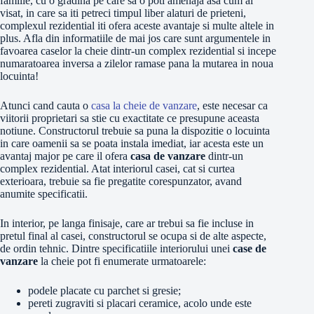
familie, cu o gradina pe care sa o poti amenaja asa cum ai
visat, in care sa iti petreci timpul liber alaturi de prieteni,
complexul rezidential iti ofera aceste avantaje si multe altele in
plus. Afla din informatiile de mai jos care sunt argumentele in
favoarea caselor la cheie dintr-un complex rezidential si incepe
numaratoarea inversa a zilelor ramase pana la mutarea in noua
locuinta!
Atunci cand cauta o
casa la cheie de vanzare
, este necesar ca
viitorii proprietari sa stie cu exactitate ce presupune aceasta
notiune. Constructorul trebuie sa puna la dispozitie o locuinta
in care oamenii sa se poata instala imediat, iar acesta este un
avantaj major pe care il ofera
casa de vanzare
dintr-un
complex rezidential. Atat interiorul casei, cat si curtea
exterioara, trebuie sa fie pregatite corespunzator, avand
anumite specificatii.
In interior, pe langa finisaje, care ar trebui sa fie incluse in
pretul final al casei, constructorul se ocupa si de alte aspecte,
de ordin tehnic. Dintre specificatiile interiorului unei
case de
vanzare
la cheie pot fi enumerate urmatoarele:
podele placate cu parchet si gresie;
pereti zugraviti si placari ceramice, acolo unde este