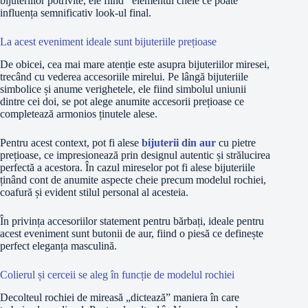
bijuteriilor potrivite, ele fiind elementul cheie ce poate
influența semnificativ look-ul final.
La acest eveniment ideale sunt bijuteriile prețioase
De obicei, cea mai mare atenție este asupra bijuteriilor miresei,
trecând cu vederea accesoriile mirelui. Pe lângă bijuteriile
simbolice și anume verighetele, ele fiind simbolul uniunii
dintre cei doi, se pot alege anumite accesorii prețioase ce
completează armonios ținutele alese.
Pentru acest context, pot fi alese
bijuterii din aur
cu pietre
prețioase, ce impresionează prin designul autentic și strălucirea
perfectă a acestora. În cazul mireselor pot fi alese bijuteriile
ținând cont de anumite aspecte cheie precum modelul rochiei,
coafură și evident stilul personal al acesteia.
În privința accesoriilor statement pentru bărbați, ideale pentru
acest eveniment sunt butonii de aur, fiind o piesă ce definește
perfect eleganța masculină.
Colierul și cerceii se aleg în funcție de modelul rochiei
Decolteul rochiei de mireasă „dictează” maniera în care