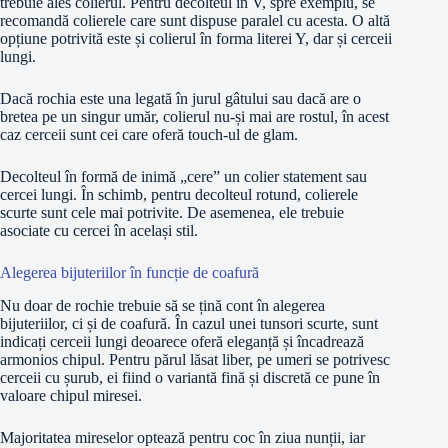
trebuie ales colierul. Pentru decolteul în V, spre exemplu, se
recomandă colierele care sunt dispuse paralel cu acesta. O altă
opțiune potrivită este și colierul în forma literei Y, dar și cerceii
lungi.
Dacă rochia este una legată în jurul gâtului sau dacă are o
bretea pe un singur umăr, colierul nu-și mai are rostul, în acest
caz cerceii sunt cei care oferă touch-ul de glam.
Decolteul în formă de inimă „cere” un colier statement sau
cercei lungi. În schimb, pentru decolteul rotund, colierele
scurte sunt cele mai potrivite. De asemenea, ele trebuie
asociate cu cercei în același stil.
Alegerea bijuteriilor în funcție de coafură
Nu doar de rochie trebuie să se țină cont în alegerea
bijuteriilor, ci și de coafură. În cazul unei tunsori scurte, sunt
indicați cerceii lungi deoarece oferă eleganță și încadrează
armonios chipul. Pentru părul lăsat liber, pe umeri se potrivesc
cerceii cu șurub, ei fiind o variantă fină și discretă ce pune în
valoare chipul miresei.
Majoritatea mireselor optează pentru coc în ziua nunții, iar